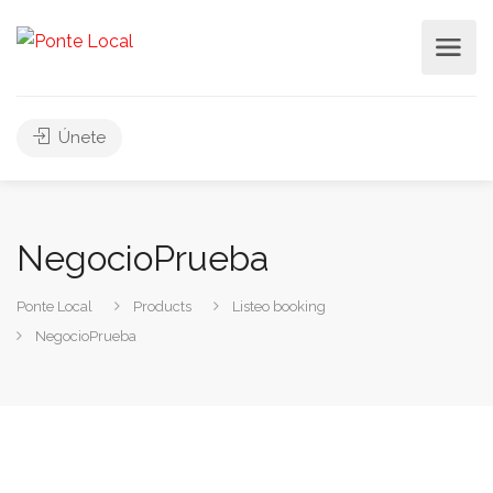
Únete
NegocioPrueba
Ponte Local
Products
Listeo booking
NegocioPrueba