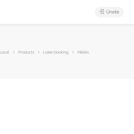
Únete
Local
Products
Listeo booking
Méliès