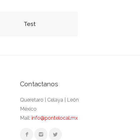
Test
Contactanos
Queretaro | Celaya | León
México
Mail:
info@pontelocal.mx