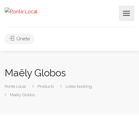
Únete
Maëly Globos
Ponte Local
Products
Listeo booking
Maëly Globos