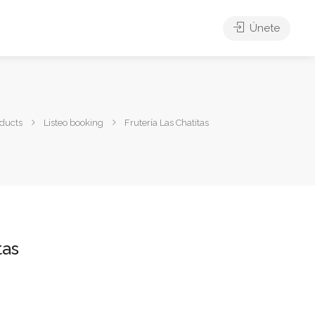
Únete
ducts
Listeo booking
Frutería Las Chatitas
tas