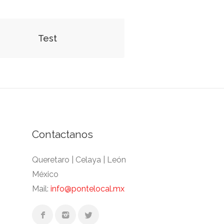
Test
Contactanos
Queretaro | Celaya | León
México
Mail:
info@pontelocal.mx