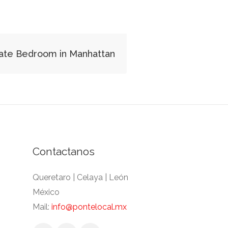
vate Bedroom in Manhattan
Contactanos
Queretaro | Celaya | León
México
Mail:
info@pontelocal.mx