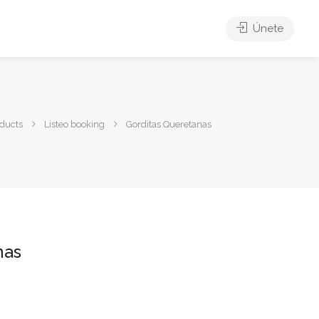
Únete
ducts
Listeo booking
Gorditas Queretanas
nas