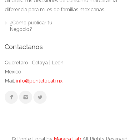
difíciles. Tus decisiones de consumo marcaran la
diferencia para miles de familias mexicanas.
¿Cómo publicar tu
Negocio?
Contactanos
Queretaro | Celaya | León
México
Mail:
info@pontelocal.mx
© Ponte Local by
Maraca Lab
All Rights Reserved.