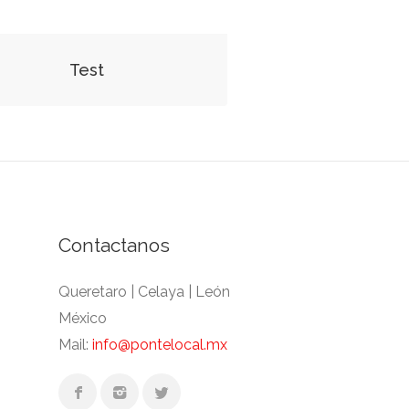
Test
Contactanos
Queretaro | Celaya | León
México
Mail:
info@pontelocal.mx