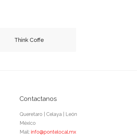
Think Coffe
Contactanos
Queretaro | Celaya | León
México
Mail:
info@pontelocal.mx