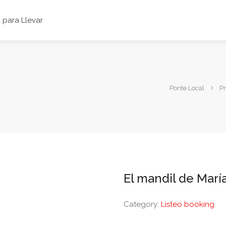
para Llevar
Ponte Local
P
El mandil de Marí
Category:
Listeo booking