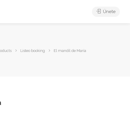
Únete
roducts
Listeo booking
El mandil de María
a