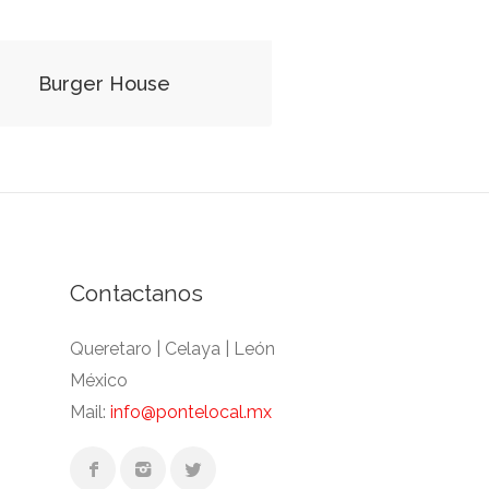
Burger House
Contactanos
Queretaro | Celaya | León
México
Mail:
info@pontelocal.mx