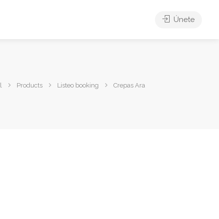
Únete
l
Products
Listeo booking
Crepas Ara