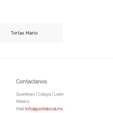
Tortas Mario
Contactanos
Queretaro | Celaya | León
México
Mail:
info@pontelocal.mx