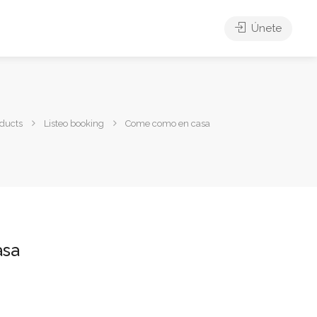
Únete
ducts
Listeo booking
Come como en casa
asa