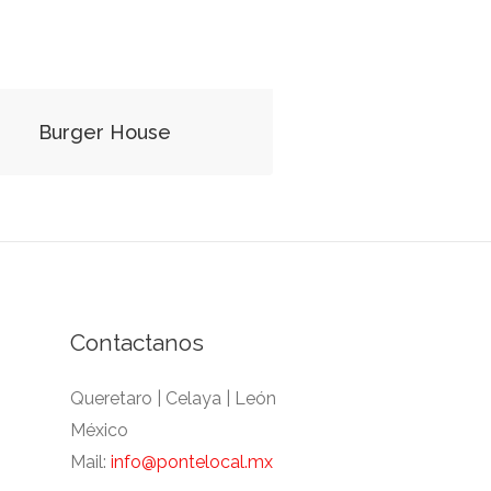
Burger House
Contactanos
Queretaro | Celaya | León
México
Mail:
info@pontelocal.mx