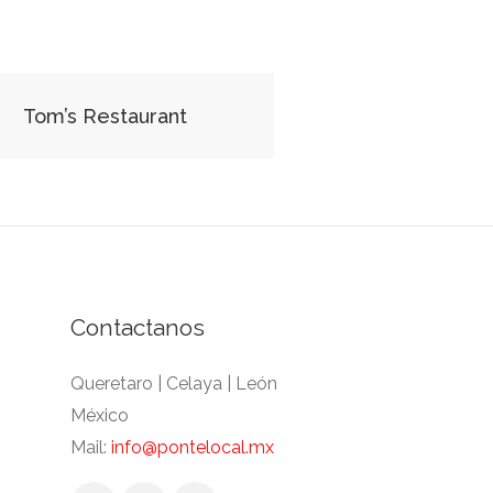
Tom’s Restaurant
Contactanos
Queretaro | Celaya | León
México
Mail:
info@pontelocal.mx