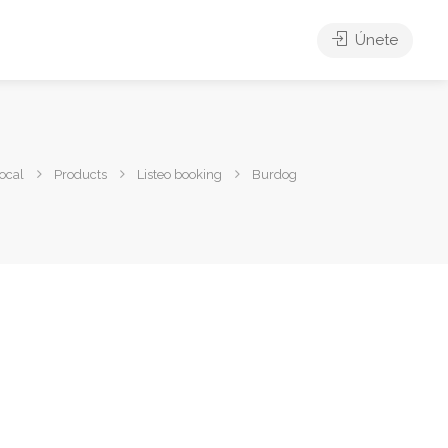
Únete
ocal
Products
Listeo booking
Burdog