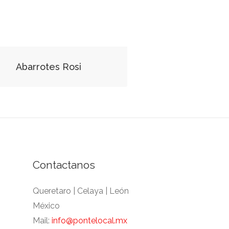
Abarrotes Rosi
Contactanos
Queretaro | Celaya | León
México
Mail:
info@pontelocal.mx