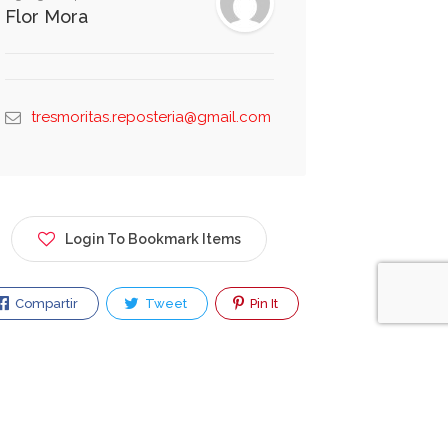
Flor Mora
tresmoritas.reposteria@gmail.com
Login To Bookmark Items
Compartir
Tweet
Pin It