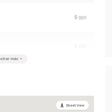
$ 950
$ 480
$ 580
 rosas
Street View