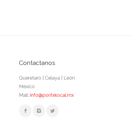
Contactanos
Queretaro | Celaya | León
México
Mail:
info@pontelocal.mx