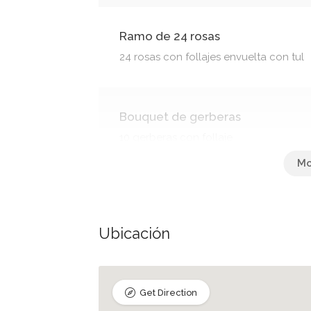
Ramo de 24 rosas
24 rosas con follajes envuelta con tul
Bouquet de gerberas
10 gerberas con follaje
Bouquet mix
Variedad de flores margaritas, follajes,
Ubicación
Get Direction