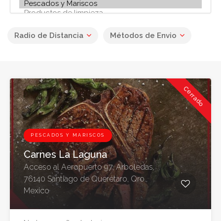
3
Radio de Distancia
Métodos de Envio
Cerrado
PESCADOS Y MARISCOS
Carnes La Laguna
Acceso al Aeropuerto 97, Arboledas,
76140 Santiago de Querétaro, Qro.,
Mexico