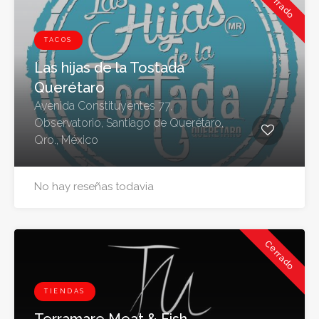
Cerrado
TACOS
Las hijas de la Tostada
Querétaro
Avenida Constituyentes 77,
Observatorio, Santiago de Querétaro,
Qro., México
No hay reseñas todavia
Cerrado
TIENDAS