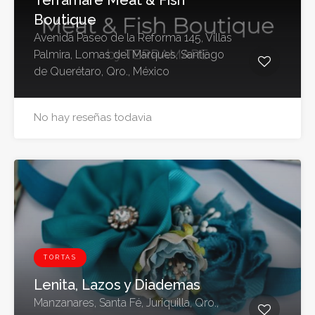
Terramare Meat & Fish
Boutique
Avenida Paseo de la Reforma 145, Villas
Palmira, Lomas del Marques, Santiago
de Querétaro, Qro., México
No hay reseñas todavia
TORTAS
Lenita, Lazos y Diademas
Manzanares, Santa Fé, Juriquilla, Qro.,