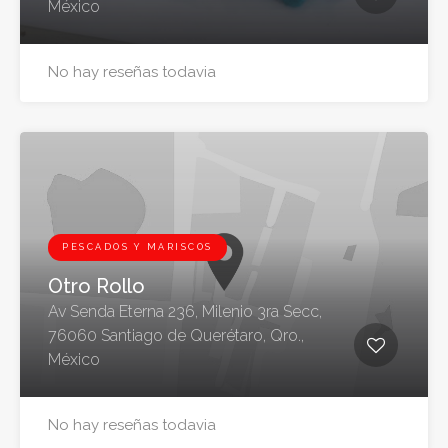
México
No hay reseñas todavia
PESCADOS Y MARISCOS
Otro Rollo
Av Senda Eterna 236, Milenio 3ra Secc,
76060 Santiago de Querétaro, Qro.,
México
No hay reseñas todavia