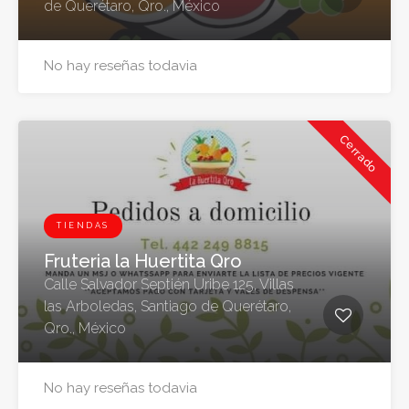
de Querétaro, Qro., México
No hay reseñas todavia
Cerrado
TIENDAS
Fruteria la Huertita Qro
Calle Salvador Septién Uribe 125, Villas
las Arboledas, Santiago de Querétaro,
Qro., México
No hay reseñas todavia