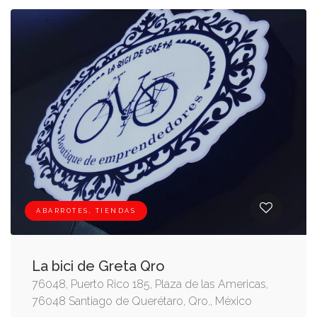
ABARROTES, TIENDAS
La bici de Greta Qro
76048, Puerto Rico 185, Plaza de las Americas,
76048 Santiago de Querétaro, Qro., México